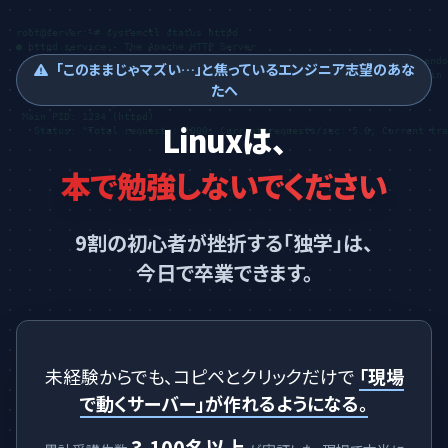
root@server:~# systemctl status httpd

● httpd.service - The Apache HTTP Server

   Loaded: loaded (/usr/lib/systemd/system/httpd.service; enabled; vendo
「このままじゃマズい…」と焦っているエンジニア志望のあな
   Active: active (running) since Mon 2025-01-04 10:00:00 JST; 2h 30min 
たへ
     Docs: man:httpd(8)

           man:apachectl(8)

 Main PID: 1234 (httpd)

Linuxは、
   Status: "Total requests: 1000; Current requests/sec: 5.0; Current tra
本で勉強しないでください
9割の初心者が挫折する「独学」は、
今日で卒業できます。
未経験からでも、コピペとクリックだけで
「現場
で動くサーバー」が作れるようになる。
3,100名以上